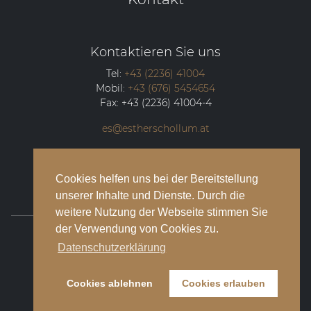
Kontaktieren Sie uns
Tel:
+43 (2236) 41004
Mobil:
+43 (676) 5454654
Fax:
+43 (2236) 41004-4
es@estherschollum.at
Guntramsdorfer Straße 12/2
2340
Mödling
Cookies helfen uns bei der Bereitstellung
unserer Inhalte und Dienste. Durch die
weitere Nutzung der Webseite stimmen Sie
der Verwendung von Cookies zu.
© 2026 Esther Schollum Artists’ Management
Datenschutzerklärung
Impressum
Cookies ablehnen
Cookies erlauben
Datenschutzbestimmungen
Kontakt