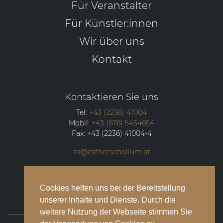
Für Veranstalter
Für Künstler:innen
Wir über uns
Kontakt
Kontaktieren Sie uns
Tel:
+43 (2236) 41004
Mobil:
+43 (676) 5454654
Fax:
+43 (2236) 41004-4
es@estherschollum.at
Guntramsdorfer Straße 12/2
2340
Mödling
Cookies helfen uns bei der Bereitstellung
unserer Inhalte und Dienste. Durch die
weitere Nutzung der Webseite stimmen Sie