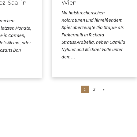
ez-Saal in
Wien
Mit halsbrecherischen
Koloraturen und hinreißendem
reichen
Spiel überzeugte Ilia Staple als
letzten Monate,
Fiakermilli in Richard
ie in Carmen,
Strauss Arabella, neben Camilla
els Alcina, oder
Nylund und Michael Volle unter
Mozarts Don
dem…
1
2
»