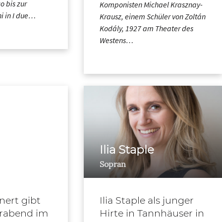
o bis zur
Komponisten Michael Krasznay-
ni in I due…
Krausz, einem Schüler von Zoltán
Kodály, 1927 am Theater des
Westens…
Ilia Staple
Sopran
nert gibt
Ilia Staple als junger
erabend im
Hirte in Tannhäuser in