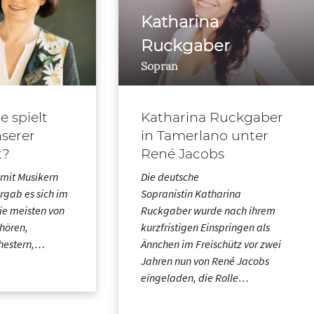
Katharina
Ruckgaber
Sopran
e spielt
Katharina Ruckgaber
nserer
in Tamerlano unter
t?
René Jacobs
n mit Musikern
Die deutsche
gab es sich im
Sopranistin Katharina
ie meisten von
Ruckgaber wurde nach ihrem
chören,
kurzfristigen Einspringen als
chestern,…
Ännchen im Freischütz vor zwei
Jahren nun von René Jacobs
eingeladen, die Rolle…