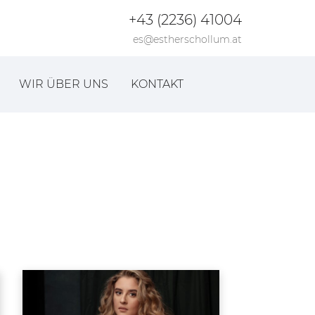
+43 (2236) 41004
es@estherschollum.at
WIR ÜBER UNS
KONTAKT