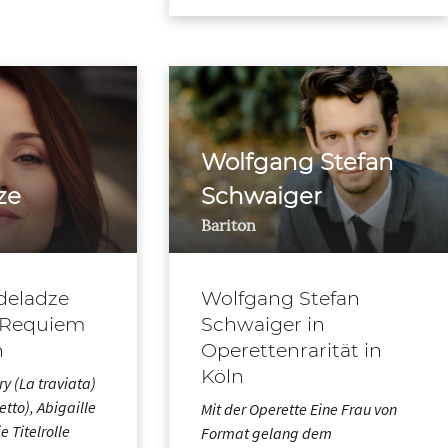
Wolfgang Stefan
ze
Schwaiger
Bariton
deladze
Wolfgang Stefan
i-Requiem
Schwaiger in
n
Operettenrarität in
Köln
ry (La traviata)
etto), Abigaille
Mit der Operette Eine Frau von
 Titelrolle
Format gelang dem