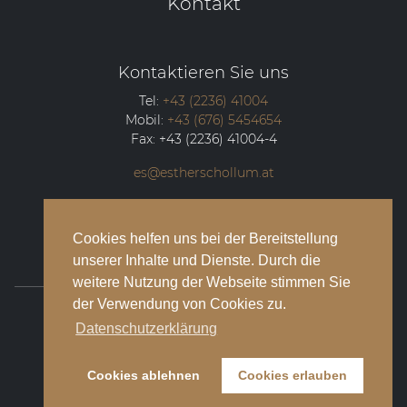
Kontakt
Kontaktieren Sie uns
Tel:
+43 (2236) 41004
Mobil:
+43 (676) 5454654
Fax:
+43 (2236) 41004-4
es@estherschollum.at
Guntramsdorfer Straße 12/2
2340
Mödling
Cookies helfen uns bei der Bereitstellung
unserer Inhalte und Dienste. Durch die
weitere Nutzung der Webseite stimmen Sie
der Verwendung von Cookies zu.
© 2026 Esther Schollum Artists’ Management
Datenschutzerklärung
Impressum
Cookies ablehnen
Cookies erlauben
Datenschutzbestimmungen
Kontakt