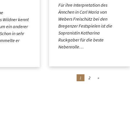
Für ihre Interpretation des
Ännchen in Carl Maria von
he
Webers Freischütz bei den
s Wildner kennt
Bregenzer Festspielen ist die
um ein anderer
Sopranistin Katharina
 Schon in sehr
Ruckgaber für die beste
ammelte er
Nebenrolle…
1
2
»