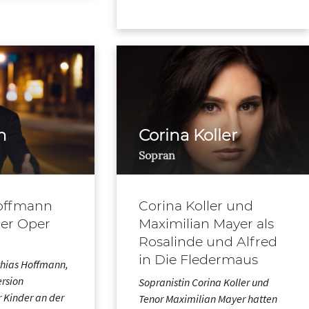
n
Corina Koller
Sopran
offmann
Corina Koller und
der Oper
Maximilian Mayer als
Rosalinde und Alfred
in Die Fledermaus
thias Hoffmann,
ersion
Sopranistin Corina Koller und
r Kinder an der
Tenor Maximilian Mayer hatten