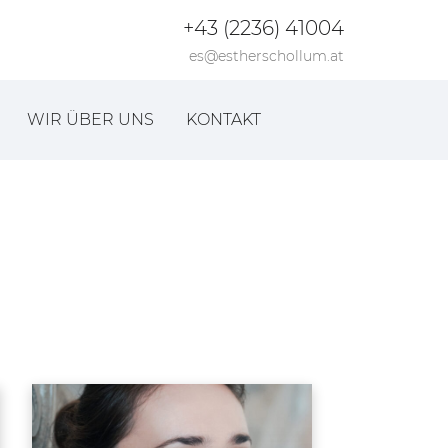
+43 (2236) 41004
es@estherschollum.at
WIR ÜBER UNS
KONTAKT