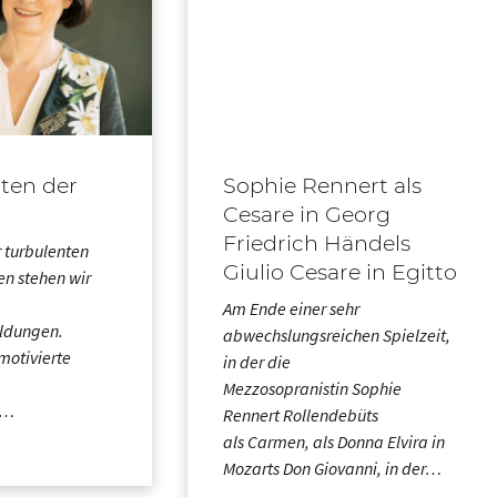
iten der
Sophie Rennert als
Cesare in Georg
Friedrich Händels
r turbulenten
Giulio Cesare in Egitto
en stehen wir
Am Ende einer sehr
ldungen.
abwechslungsreichen Spielzeit,
 motivierte
in der die
Mezzosopranistin Sophie
e…
Rennert Rollendebüts
als Carmen, als Donna Elvira in
Mozarts Don Giovanni, in der…