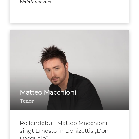
Waldtaube aus…
Matteo Macchioni
Tenor
Rollendebüt: Matteo Macchioni
singt Ernesto in Donizettis „Don
Pasquale“