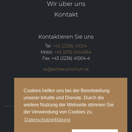
Wir über uns
Kontakt
Kontaktieren Sie uns
Tel:
+43 (2236) 41004
Mobil:
+43 (676) 5454654
Fax:
+43 (2236) 41004-4
es@estherschollum.at
Guntramsdorfer Straße 12/2
2340
Mödling
Cookies helfen uns bei der Bereitstellung
unserer Inhalte und Dienste. Durch die
weitere Nutzung der Webseite stimmen Sie
der Verwendung von Cookies zu.
© 2026 Esther Schollum Artists’ Management
Datenschutzerklärung
Impressum