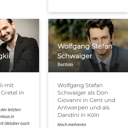
Wolfgang Stefan
kii
Schwaiger
Bariton
i mit
Wolfgang Stefan
Gretel in
Schwaiger als Don
Giovanni in Gent und
Antwerpen und als
 der letzten
Dandini in Köln
 Haus in
it Oktober auch
Nach mehreren