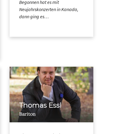
Begonnen hat es mit
Neujahrskonzerten in Kanada,
dann ging es…
Thomas Essl
Bariton