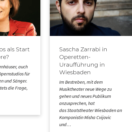
s als Start
Sascha Zarrabi in
ere?
Operetten-
Uraufführung in
nhäuser, auch
Wiesbaden
Opernstudios für
en und Sänger.
Im Bestreben, mit dem
stets die Frage,
Musiktheater neue Wege zu
gehen und neues Publikum
anzusprechen, hat
das Staatstheater Wiesbaden an
Komponistin Misha Cvijovic
und…