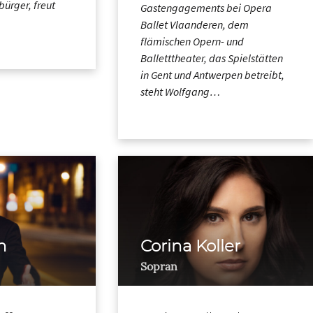
bürger, freut
Gastengagements bei Opera
Ballet Vlaanderen, dem
flämischen Opern- und
Balletttheater, das Spielstätten
in Gent und Antwerpen betreibt,
steht Wolfgang…
n
Corina Koller
Sopran