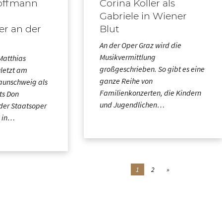
offmann
Corina Koller als
Gabriele in Wiener
er an der
Blut
An der Oper Graz wird die
Musikvermittlung
Matthias
großgeschrieben. So gibt es eine
letzt am
ganze Reihe von
aunschweig als
Familienkonzerten, die Kindern
ts Don
und Jugendlichen…
der Staatsoper
n in…
1
2
»