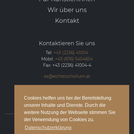
Wir über uns
Kontakt
Kontaktieren Sie uns
Tel:
+43 (2236) 41004
Mobil:
+43 (676) 5454654
Fax:
+43 (2236) 41004-4
es@estherschollum.at
Guntramsdorfer Straße 12/2
2340
Mödling
Cookies helfen uns bei der Bereitstellung
unserer Inhalte und Dienste. Durch die
weitere Nutzung der Webseite stimmen Sie
der Verwendung von Cookies zu.
© 2026 Esther Schollum Artists’ Management
Datenschutzerklärung