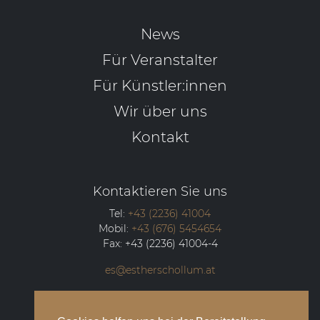
News
Für Veranstalter
Für Künstler:innen
Wir über uns
Kontakt
Kontaktieren Sie uns
Tel:
+43 (2236) 41004
Mobil:
+43 (676) 5454654
Fax:
+43 (2236) 41004-4
es@estherschollum.at
Guntramsdorfer Straße 12/2
2340
Mödling