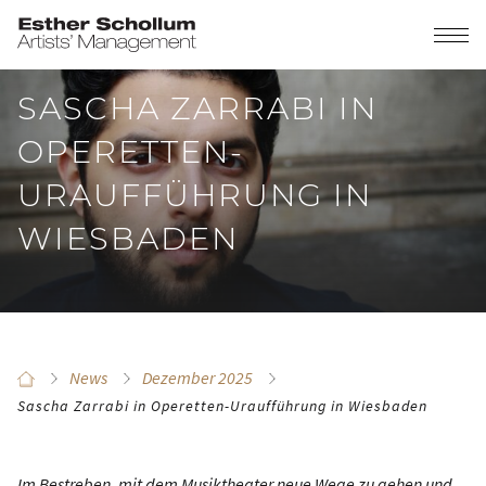
SASCHA ZARRABI IN
OPERETTEN-
URAUFFÜHRUNG IN
WIESBADEN
News
Dezember 2025
Sascha Zarrabi in Operetten-Uraufführung in Wiesbaden
Im Bestreben, mit dem Musiktheater neue Wege zu gehen und