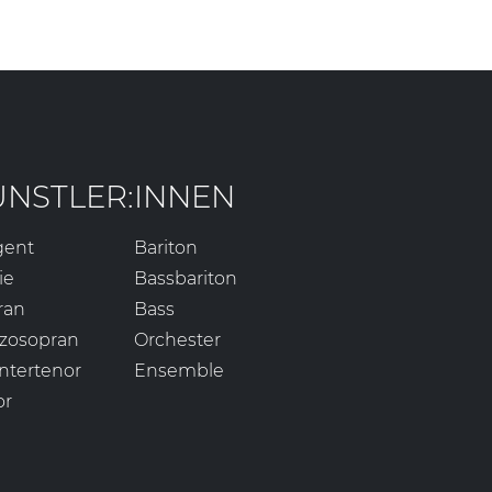
ÜNSTLER:INNEN
gent
Bariton
ie
Bassbariton
ran
Bass
zosopran
Orchester
ntertenor
Ensemble
or