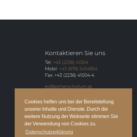
Kontaktieren Sie uns
Tel:
+43 (2236) 41004
Mobil:
+43 (676) 5454654
Fax:
+43 (2236) 41004-4
es@estherschollum.at
Guntramsdorfer Straße 12/2
Cookies helfen uns bei der Bereitstellung
2340
Mödling
unserer Inhalte und Dienste. Durch die
weitere Nutzung der Webseite stimmen Sie
der Verwendung von Cookies zu.
Datenschutzerklärung