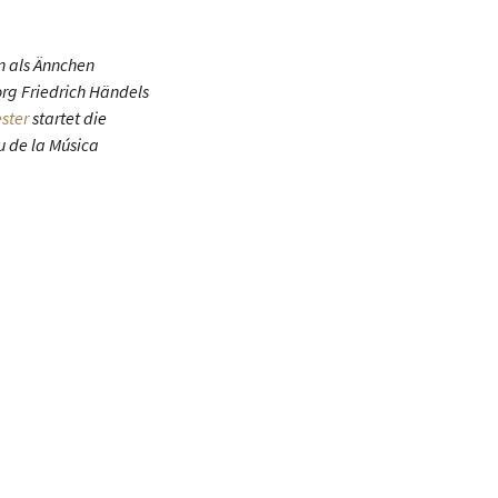
n als Ännchen
org Friedrich Händels
ster
startet die
u de la Música