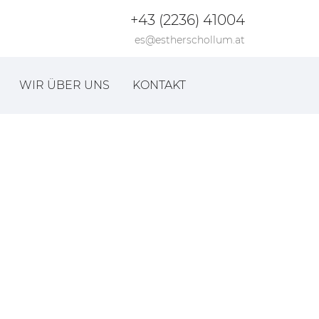
+43 (2236) 41004
es@estherschollum.at
WIR ÜBER UNS
KONTAKT