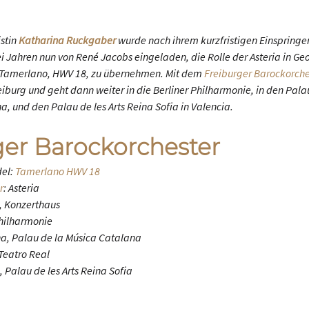
stin
Katharina Ruckgaber
wurde nach ihrem kurzfristigen Einspringe
i Jahren nun von René Jacobs eingeladen, die Rolle der Asteria in Ge
Tamerlano
, HWV 18, zu übernehmen. Mit dem
Freiburger Barockorche
eiburg und geht dann weiter in die Berliner Philharmonie, in den Pala
a, und den Palau de les Arts Reina Sofia in Valencia.
ger Barockorchester
del:
Tamerlano
HWV 18
r
: Asteria
g, Konzerthaus
Philharmonie
na, Palau de la Música Catalana
 Teatro Real
, Palau de les Arts Reina Sofia