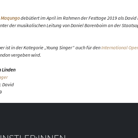
 Maqungo
debütiert im April im Rahmen der Festtage 2019 als David
unter der musikalischen Leitung von Daniel Barenboim an der Staatso
er ist in der Kategorie „Young Singer“ auch für den
International Ope
London vergeben wird.
n Linden
nger
: David
19