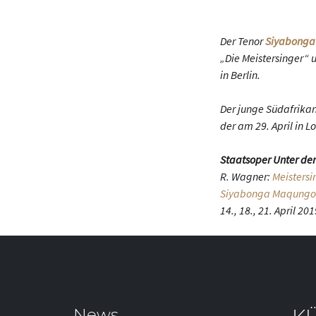
Der Tenor
Siyabonga
„Die Meistersinger“ 
in Berlin.
Der junge Südafrikan
der am 29. April in 
Staatsoper Unter de
R. Wagner:
Meistersi
Siyabonga Maqungo
14., 18., 21. April 20
News