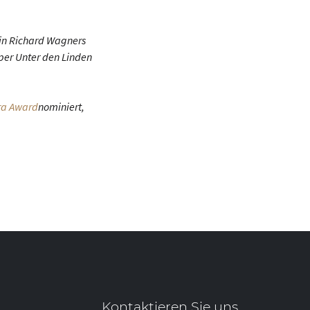
 in Richard Wagners
per Unter den Linden
ra Award
nominiert,
Kontaktieren Sie uns