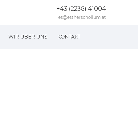
+43 (2236) 41004
es@estherschollum.at
WIR ÜBER UNS
KONTAKT