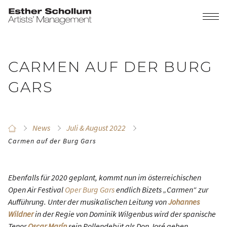
CARMEN AUF DER BURG
GARS
News
Juli & August 2022
Carmen auf der Burg Gars
Ebenfalls für 2020 geplant, kommt nun im österreichischen
Open Air Festival
Oper Burg Gars
endlich Bizets „Carmen“ zur
Aufführung. Unter der musikalischen Leitung von
Johannes
Wildner
in der Regie von Dominik Wilgenbus wird der spanische
Tenor
Oscar Marín
sein Rollendebüt als Don José geben.