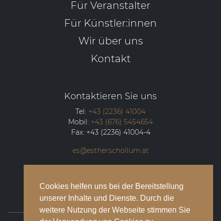
Für Veranstalter
Für Künstler:innen
Wir über uns
Kontakt
Kontaktieren Sie uns
Tel:
+43 (2236) 41004
Mobil:
+43 (676) 5454654
Fax:
+43 (2236) 41004-4
es@estherschollum.at
Guntramsdorfer Straße 12/2
2340
Mödling
Cookies helfen uns bei der Bereitstellung
unserer Inhalte und Dienste. Durch die
weitere Nutzung der Webseite stimmen Sie