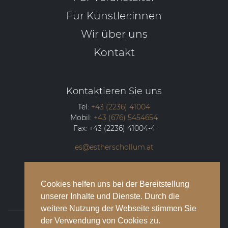
Für Künstler:innen
Wir über uns
Kontakt
Kontaktieren Sie uns
Tel:
+43 (2236) 41004
Mobil:
+43 (676) 5454654
Fax:
+43 (2236) 41004-4
es@estherschollum.at
Guntramsdorfer Straße 12/2
2340
Mödling
Cookies helfen uns bei der Bereitstellung
unserer Inhalte und Dienste. Durch die
weitere Nutzung der Webseite stimmen Sie
der Verwendung von Cookies zu.