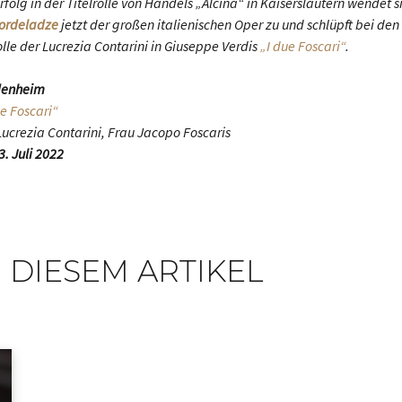
olg in der Titelrolle von Händels „Alcina“ in Kaiserslautern wendet s
ordeladze
jetzt der großen italienischen Oper zu und schlüpft bei de
lle der Lucrezia Contarini in Giuseppe Verdis
„I due Foscari“
.
denheim
ue Foscari“
 Lucrezia Contarini, Frau Jacopo Foscaris
3. Juli 2022
 DIESEM ARTIKEL