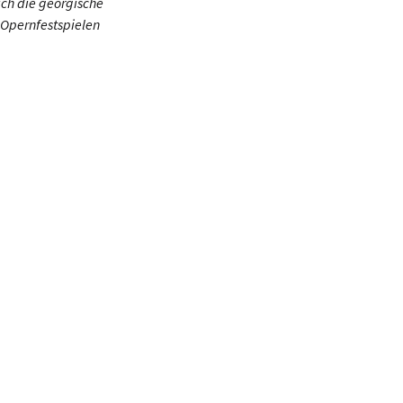
ich die georgische
n Opernfestspielen