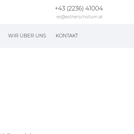
+43 (2236) 41004
es@estherschollum.at
WIR ÜBER UNS
KONTAKT