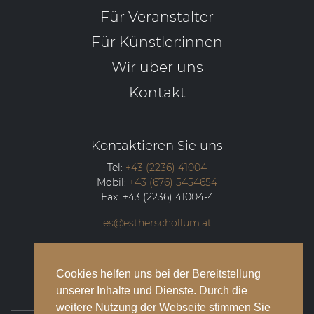
Für Veranstalter
Für Künstler:innen
Wir über uns
Kontakt
Kontaktieren Sie uns
Tel:
+43 (2236) 41004
Mobil:
+43 (676) 5454654
Fax:
+43 (2236) 41004-4
es@estherschollum.at
Guntramsdorfer Straße 12/2
2340
Mödling
Cookies helfen uns bei der Bereitstellung
unserer Inhalte und Dienste. Durch die
weitere Nutzung der Webseite stimmen Sie