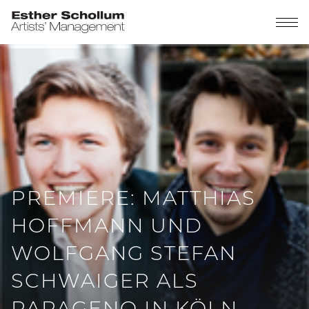
PREMIERE: MATTHIAS
HOFFMANN UND
WOLFGANG STEFAN
SCHWAIGER ALS
PAPAGENO IN KÖLN