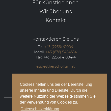
Für Künstler:innen
Wir über uns
Kontakt
Kontaktieren Sie uns
Tel:
+43 (2236) 41004
Mobil:
+43 (676) 5454654
Fax:
+43 (2236) 41004-4
es@estherschollum.at
Guntramsdorfer Straße 12/2
2340
Mödling
Cookies helfen uns bei der Bereitstellung
unserer Inhalte und Dienste. Durch die
weitere Nutzung der Webseite stimmen Sie
der Verwendung von Cookies zu.
© 2026 Esther Schollum Artists’ Management
Datenschutzerklärung