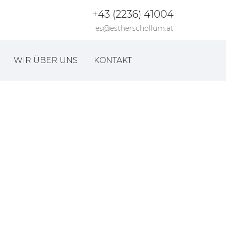
+43 (2236) 41004
es@estherschollum.at
WIR ÜBER UNS
KONTAKT