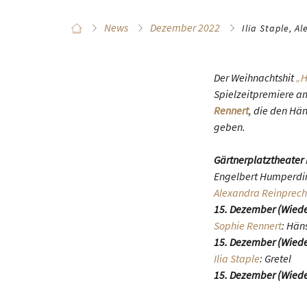
News
Dezember 2022
Ilia Staple, A
Der Weihnachtshit
„H
Spielzeitpremiere a
Rennert
, die den Hän
geben.
Gärtnerplatztheater
Engelbert Humperdi
Alexandra Reinprech
15. Dezember (Wieder
Sophie Rennert
: Hän
15. Dezember (Wieder
Ilia Staple
: Gretel
15. Dezember (Wieder