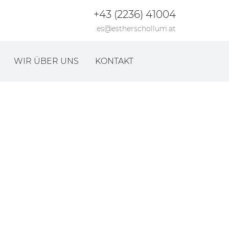
+43 (2236) 41004
es@estherschollum.at
WIR ÜBER UNS
KONTAKT