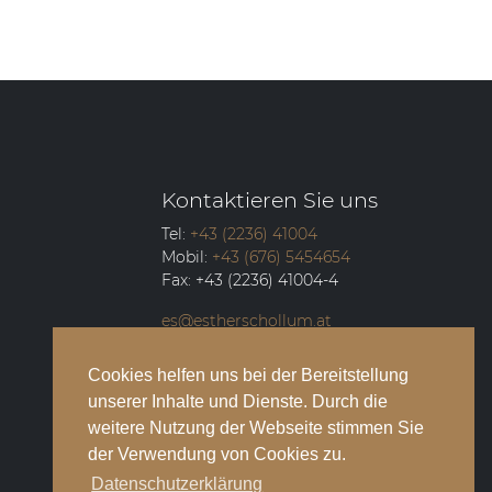
Kontaktieren Sie uns
Tel:
+43 (2236) 41004
Mobil:
+43 (676) 5454654
Fax:
+43 (2236) 41004-4
es@estherschollum.at
Guntramsdorfer Straße 12/2
Cookies helfen uns bei der Bereitstellung
2340
Mödling
unserer Inhalte und Dienste. Durch die
weitere Nutzung der Webseite stimmen Sie
der Verwendung von Cookies zu.
Datenschutzerklärung