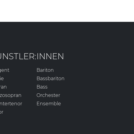
ÜNSTLER:INNEN
gent
Bariton
ie
Bassbariton
ran
Bass
zosopran
Orchester
ntertenor
Ensemble
or