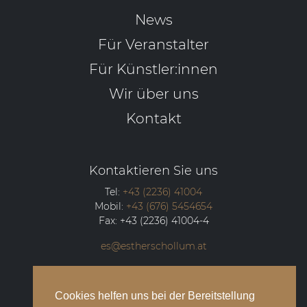
News
Für Veranstalter
Für Künstler:innen
Wir über uns
Kontakt
Kontaktieren Sie uns
Tel:
+43 (2236) 41004
Mobil:
+43 (676) 5454654
Fax:
+43 (2236) 41004-4
es@estherschollum.at
Guntramsdorfer Straße 12/2
2340
Mödling
Cookies helfen uns bei der Bereitstellung