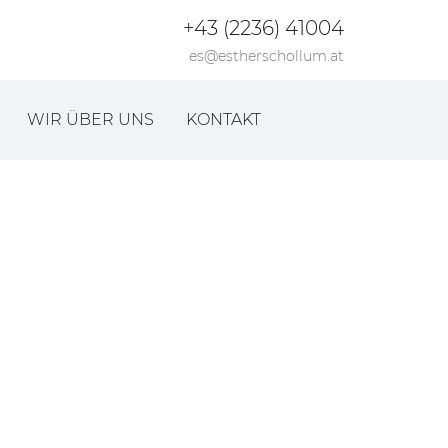
+43 (2236) 41004
es@estherschollum.at
WIR ÜBER UNS
KONTAKT