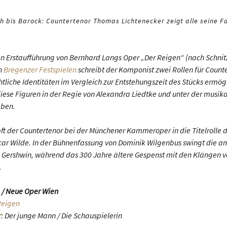
h bis Barock: Countertenor Thomas Lichtenecker zeigt alle seine F
hen Erstaufführung von Bernhard Langs Oper „Der Reigen“ (nach Schn
n
Bregenzer Festspielen
schreibt der Komponist zwei Rollen für Count
htliche Identitäten im Vergleich zur Entstehungszeit des Stücks ermög
diese Figuren in der Regie von Alexandra Liedtke und unter der musik
eben.
ft der Countertenor bei der Münchener Kammeroper in die Titelrolle 
ar Wilde. In der Bühnenfassung von Dominik Wilgenbus swingt die a
 Gershwin, während das 300 Jahre ältere Gespenst mit den Klängen v
.
 / Neue Oper Wien
Reigen
r
: Der junge Mann / Die Schauspielerin