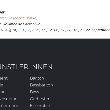
per
terville (nach O. Wilde)
 Sir Simon de Canterville
1. August, 1., 4., 5., 7., 8., 11., 12. 14., 15., 17., 18., 21.,22. Septembe
ÜNSTLER:INNEN
gent
Bariton
ie
Bassbariton
ran
Bass
zosopran
Orchester
ntertenor
Ensemble