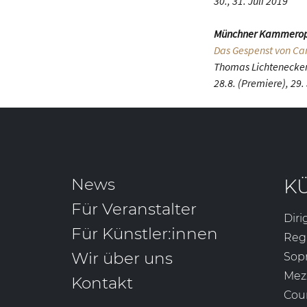
30., 31. Juli 2019
Münchner Kammero
Das Gespenst von Can
Thomas Lichtenecker:
28.8. (Premiere), 29. 3
News
K
Für Veranstalter
Diri
Für Künstler:innen
Reg
Wir über uns
Sop
Mez
Kontakt
Cou