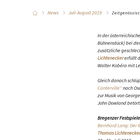
News
Juli-August 2019
Zeitgenössisc
In der österreichisc
Bühnenstück) bei de
zusätzliche geschlec
Lichtenecker
erfüllt 
Walter Kobéra mit L
Gleich danach schlüp
Canterville“
nach Osc
zur Musik von George
John Dowland betört
Bregenzer Festspiele
Bernhard Lang: Der 
Thomas Lichtenecke