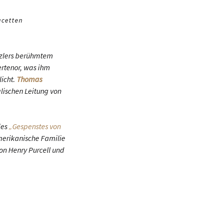
acetten
itzlers berühmtem
ertenor, was ihm
licht.
Thomas
alischen Leitung von
des
„Gespenstes von
merikanische Familie
on Henry Purcell und