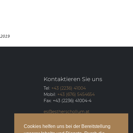
r 2019
Kontaktieren Sie uns
Tel:
+43 (2236) 41004
Mobil:
+43 (676) 5454654
Fax:
+43 (2236) 41004-4
es@estherschollum.at
Guntramsdorfer Straße 12/2
Cookies helfen uns bei der Bereitstellung
2340
Mödling