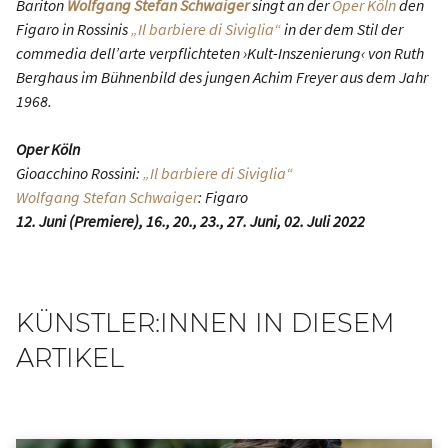
Bariton
Wolfgang Stefan Schwaiger
singt an der
Oper Köln
den
Figaro in Rossinis
„Il barbiere di Siviglia“
in der dem Stil der
commedia dell’arte verpflichteten ›Kult-Inszenierung‹ von Ruth
Berghaus im Bühnenbild des jungen Achim Freyer aus dem Jahr
1968.
Oper Köln
Gioacchino Rossini:
„Il barbiere di Siviglia“
Wolfgang Stefan Schwaiger
: Figaro
12. Juni (Premiere), 16., 20., 23., 27. Juni, 02. Juli 2022
KÜNSTLER:INNEN IN DIESEM
ARTIKEL