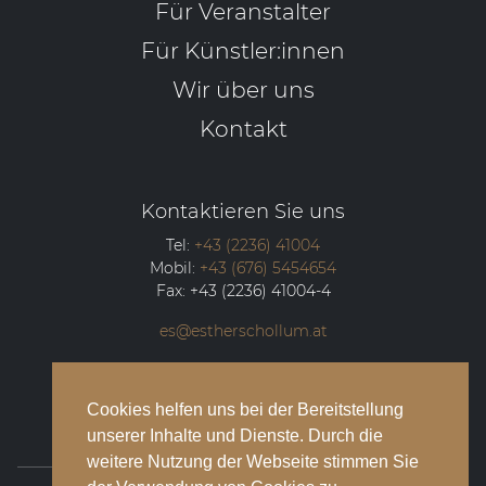
Für Veranstalter
Für Künstler:innen
Wir über uns
Kontakt
Kontaktieren Sie uns
Tel:
+43 (2236) 41004
Mobil:
+43 (676) 5454654
Fax:
+43 (2236) 41004-4
es@estherschollum.at
Guntramsdorfer Straße 12/2
2340
Mödling
Cookies helfen uns bei der Bereitstellung
unserer Inhalte und Dienste. Durch die
weitere Nutzung der Webseite stimmen Sie