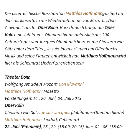
Der österreichische Bassbariton
Matthias Hoffmann
gastiert im
Juni als Masetto in der Wiederaufnahme von Mozarts „Don
Giovanni“ an der
Oper Bonn
. Kurz danach bringt die
Oper
Köln
eine Jubiläums-Offenbachiade anlässlich des 200.
Geburtstages von Jacques Offenbach heraus, die Christian von
Götz unter dem Titel „Je suis Jacques“ rund um Offenbachs
Musik und seine Figuren entwickelt hat.
Matthias Hoffmann
wird
hier als Geheimrat Lindorf zu erleben sein.
Theater Bonn
Wolfgang Amadeus Mozart:
Don Giovanni
Matthias Hoffmann
: Masetto
Vorstellungen: 14., 20. Juni, 04. Juli 2019
Oper Köln
Christian von Götz:
Je suis Jacques
(Jubiläums-Offenbachiade)
Matthias Hoffmann
: Lindorf, Geheimrat
22. Juni (Premiere)
, 25., 29. (18:00; 20:15) Juni, 02., 06. (18:00;