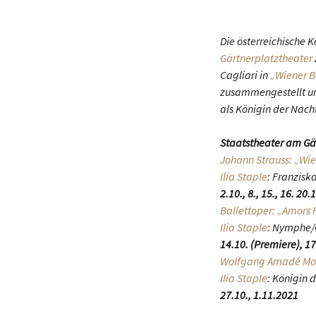
Die österreichische 
Gärtnerplatztheater
Cagliari in
„Wiener B
zusammengestellt und
als Königin der Nach
Staatstheater am Gä
Johann Strauss: „Wie
Ilia Staple
: Franzisk
2.10., 8., 15., 16. 20
Ballettoper: „Amors 
Ilia Staple
: Nymphe/
14.10. (Premiere), 17.
Wolfgang Amadé Moza
Ilia Staple
: Königin 
27.10., 1.11.2021