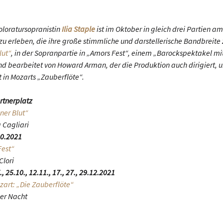
Koloratursopranistin
Ilia Staple
ist im Oktober in gleich drei Partien a
zu erleben, die ihre große stimmliche und darstellerische Bandbreite 
lut“
, in der Sopranpartie in „Amors Fest“, einem „Barockspektakel m
 bearbeitet von Howard Arman, der die Produktion auch dirigiert, und
t in Mozarts „Zauberflöte“.
rtnerplatz
ner Blut“
a Cagliari
.10.2021
Fest“
Clori
, 25.10., 12.11., 17., 27., 29.12.2021
rt: „Die Zauberflöte“
der Nacht