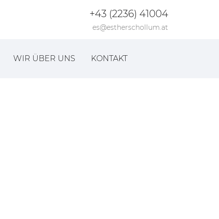
+43 (2236) 41004
es@estherschollum.at
WIR ÜBER UNS
KONTAKT