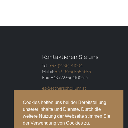
Kontaktieren Sie uns
Tel:
+43 (2236) 41004
Mobil:
+43 (676) 5454654
Fax:
+43 (2236) 41004-4
es@estherschollum.at
Guntramsdorfer Straße 12/2
Cookies helfen uns bei der Bereitstellung
2340
Mödling
unserer Inhalte und Dienste. Durch die
weitere Nutzung der Webseite stimmen Sie
der Verwendung von Cookies zu.