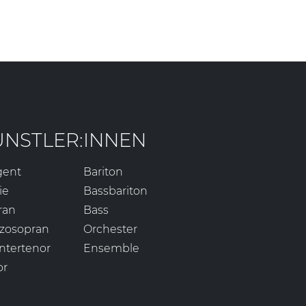
ÜNSTLER:INNEN
gent
Bariton
ie
Bassbariton
ran
Bass
zosopran
Orchester
ntertenor
Ensemble
or