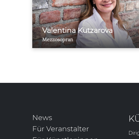
Valentina Kutzarova
Mezzosopran
News
K
Für Veranstalter
Diri