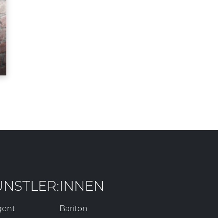
ÜNSTLER:INNEN
gent
Bariton