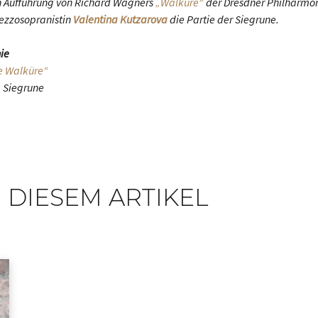
en Aufführung von Richard Wagners
„Walküre“
der Dresdner Philharmon
Mezzosopranistin
Valentina Kutzarova
die Partie der Siegrune.
ie
e Walküre“
: Siegrune
 DIESEM ARTIKEL