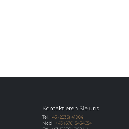
Kontaktieren Sie uns
Tel:
+43 (2236) 41004
Mobil:
+43 (676) 5454654