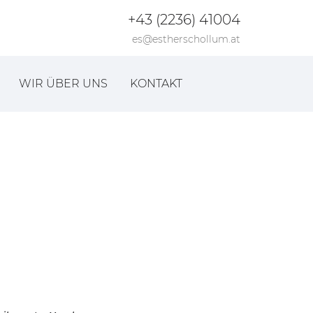
+43 (2236) 41004
es@estherschollum.at
WIR ÜBER UNS
KONTAKT