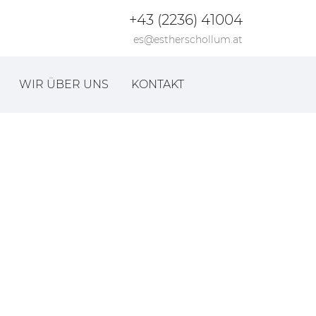
+43 (2236) 41004
es@estherschollum.at
WIR ÜBER UNS
KONTAKT