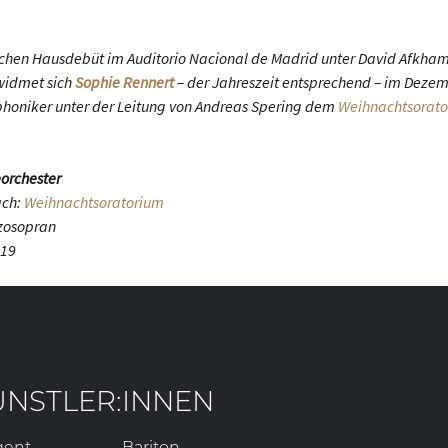
ichen Hausdebüt im Auditorio Nacional de Madrid unter David Afkha
widmet sich
Sophie Rennert
– der Jahreszeit entsprechend – im Deze
honiker unter der Leitung von Andreas Spering dem
Weihnachtsorat
orchester
ach:
Weihnachtsoratorium
zosopran
019
ÜNSTLER:INNEN
gent
Bariton