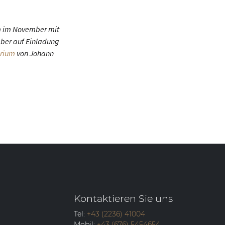
m im November mit
mber auf Einladung
orium
von Johann
Kontaktieren Sie uns
Tel:
+43 (2236) 41004
Mobil:
+43 (676) 5454654