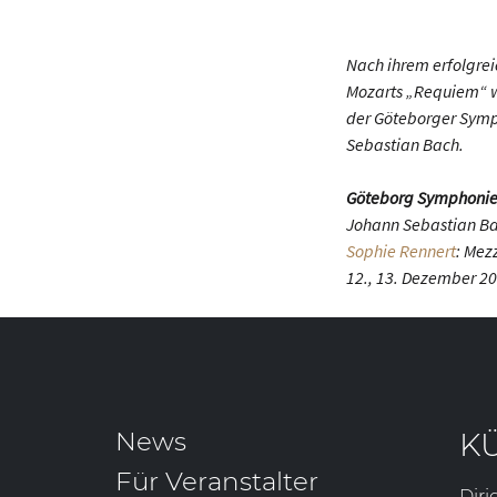
Nach ihrem erfolgre
Mozarts „Requiem“ 
der Göteborger Symp
Sebastian Bach.
Göteborg Symphonie
Johann Sebastian B
Sophie Rennert
: Mez
12., 13. Dezember 2
News
K
Für Veranstalter
Diri