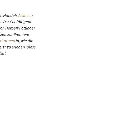
 in Händels
Alcina
in
i
. Der Chefdirigent
on Herbert Föttinger
lzeit zur Premiere
s
Carmen
in, wie die
rt“ zu erleben. Diese
tatt.