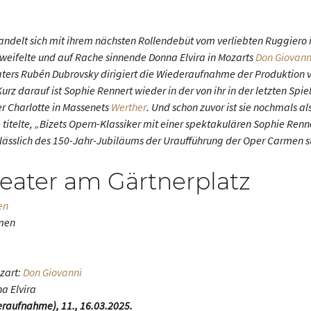
ndelt sich mit ihrem nächsten Rollendebüt vom verliebten Ruggiero
zweifelte und auf Rache sinnende Donna Elvira in Mozarts
Don Giovann
ters Rubén Dubrovsky dirigiert die Wiederaufnahme der Produktion v
rz darauf ist Sophie Rennert wieder in der von ihr in der letzten Spie
r Charlotte in Massenets
Werther
. Und schon zuvor ist sie nochmals al
titelte, „Bizets Opern-Klassiker mit einer spektakulären Sophie Renne
nlässlich des 150-Jahr-Jubiläums der Uraufführung der Oper
Carmen
s
heater am Gärtnerplatz
en
men
zart:
Don Giovanni
na Elvira
eraufnahme), 11., 16.03.2025.