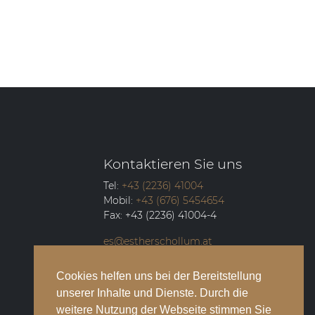
Kontaktieren Sie uns
Tel:
+43 (2236) 41004
Mobil:
+43 (676) 5454654
Fax:
+43 (2236) 41004-4
es@estherschollum.at
Guntramsdorfer Straße 12/2
Cookies helfen uns bei der Bereitstellung
2340
Mödling
unserer Inhalte und Dienste. Durch die
weitere Nutzung der Webseite stimmen Sie