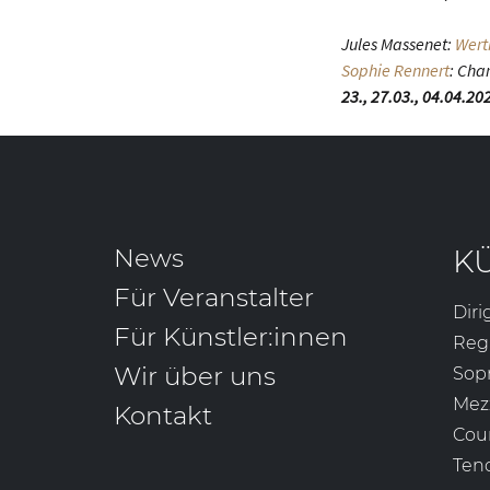
Jules Massenet:
Wert
Sophie Rennert
: Cha
23., 27.03., 04.04.20
News
K
Für Veranstalter
Diri
Für Künstler:innen
Reg
Wir über uns
Sop
Mez
Kontakt
Cou
Ten