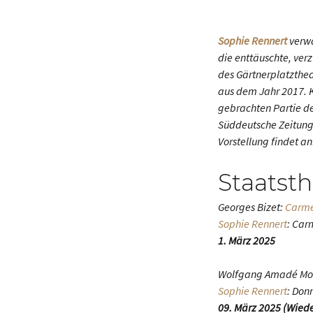
Sophie Rennert
verwa
die enttäuschte, ver
des Gärtnerplatzthea
aus dem Jahr 2017. Ku
gebrachten Partie de
Süddeutsche Zeitung 
Vorstellung findet a
Staatst
Georges Bizet:
Carm
Sophie Rennert
: Car
1. März 2025
Wolfgang Amadé Mo
Sophie Rennert
: Don
09. März 2025 (Wied