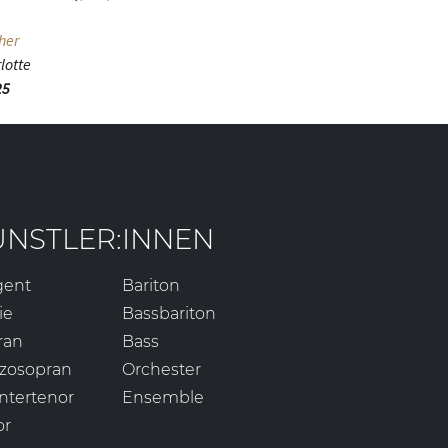
her
rlotte
25
ÜNSTLER:INNEN
gent
Bariton
ie
Bassbariton
ran
Bass
zosopran
Orchester
ntertenor
Ensemble
or