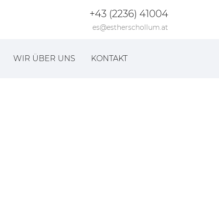
+43 (2236) 41004
es@estherschollum.at
WIR ÜBER UNS
KONTAKT