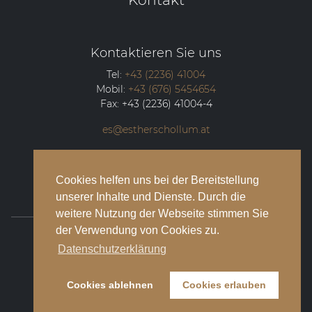
Kontaktieren Sie uns
Tel:
+43 (2236) 41004
Mobil:
+43 (676) 5454654
Fax:
+43 (2236) 41004-4
es@estherschollum.at
Guntramsdorfer Straße 12/2
2340
Mödling
Cookies helfen uns bei der Bereitstellung
unserer Inhalte und Dienste. Durch die
weitere Nutzung der Webseite stimmen Sie
der Verwendung von Cookies zu.
© 2026 Esther Schollum Artists’ Management
Datenschutzerklärung
Impressum
Cookies ablehnen
Cookies erlauben
Datenschutzbestimmungen
Kontakt