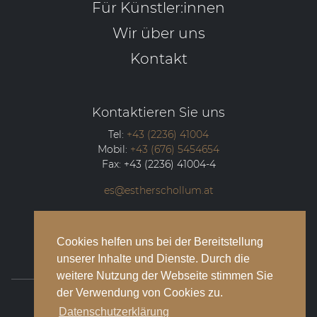
Für Künstler:innen
Wir über uns
Kontakt
Kontaktieren Sie uns
Tel:
+43 (2236) 41004
Mobil:
+43 (676) 5454654
Fax:
+43 (2236) 41004-4
es@estherschollum.at
Guntramsdorfer Straße 12/2
2340
Mödling
Cookies helfen uns bei der Bereitstellung
unserer Inhalte und Dienste. Durch die
weitere Nutzung der Webseite stimmen Sie
der Verwendung von Cookies zu.
© 2026 Esther Schollum Artists’ Management
Datenschutzerklärung