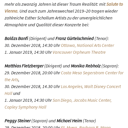
mehr als zwanzig Jahren ist dieser Traum Realität: mit
Salute to
Vienna
. Und auch zum Jahreswechsel 2019–20 tragen wieder
zahlreiche Esther Schollum Artists zu der unvergleichlichen
Atmosphäre und Qualität dieser Konzerte bei:
Balázs Banfi
(Dirigent) und
Franz Gürtelschmied
(Tenor):
30. Dezember 2018, 14:30 Uhr
Ottawa, National Arts Center
1. Januar 2019, 14:30 Uhr
Vancouver Orpheum Theatre
Matthias Fletzberger
(Dirigent) und
Monika Rebholz
(Sopran):
29. Dezember 2018, 20:00 Uhr
Costa Mesa Segerstrom Center for
the Arts
,
30. Dezember 2018, 14.30 Uhr
Los Angeles, Walt Disney Concert
Hall
und
1. Januar 2019, 14:30 Uhr
San Diego, Jacobs Music Center,
Copley Symphony Hall
Peggy Steiner
(Sopran) und
Michael Heim
(Tenor)
29. Dezember 2018, 20:00 Uhr
Ft. Myers, Barbara B. Mann