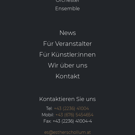
Orchester
Ensemble
News
Für Veranstalter
Für Künstler:innen
Wir über uns
Kontakt
Kontaktieren Sie uns
Tel:
+43 (2236) 41004
Mobil:
+43 (676) 5454654
Fax:
+43 (2236) 41004-4
es@estherschollum.at