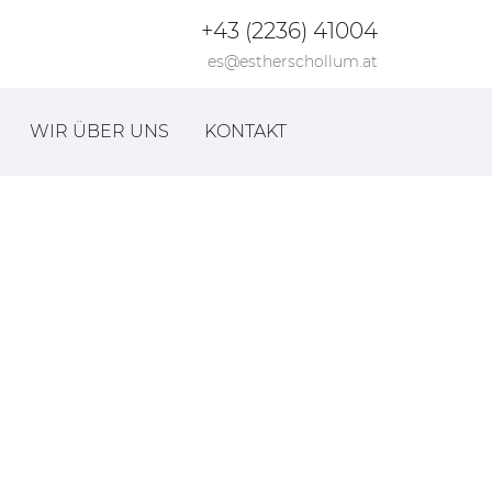
+43 (2236) 41004
es@estherschollum.at
WIR ÜBER UNS
KONTAKT