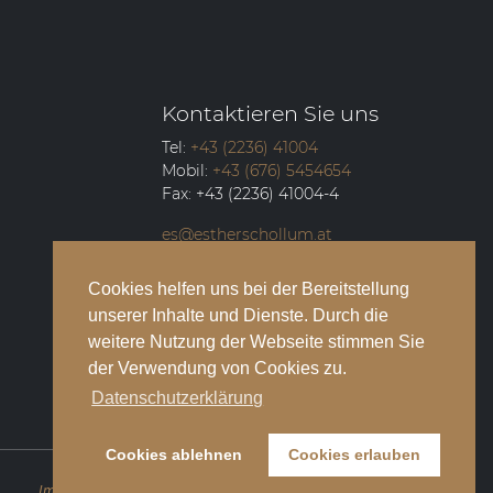
Kontaktieren Sie uns
Tel:
+43 (2236) 41004
Mobil:
+43 (676) 5454654
Fax:
+43 (2236) 41004-4
es@estherschollum.at
Guntramsdorfer Straße 12/2
Cookies helfen uns bei der Bereitstellung
2340
Mödling
unserer Inhalte und Dienste. Durch die
weitere Nutzung der Webseite stimmen Sie
der Verwendung von Cookies zu.
Datenschutzerklärung
Cookies ablehnen
Cookies erlauben
Impressum
Datenschutzbestimmungen
Kontakt