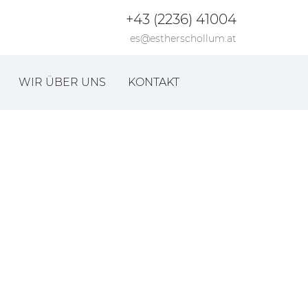
+43 (2236) 41004
es@estherschollum.at
WIR ÜBER UNS
KONTAKT