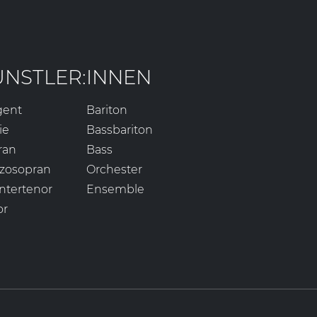
ÜNSTLER:INNEN
gent
Bariton
ie
Bassbariton
ran
Bass
zosopran
Orchester
ntertenor
Ensemble
or