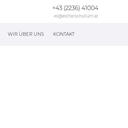
+43 (2236) 41004
es@estherschollum.at
WIR ÜBER UNS
KONTAKT