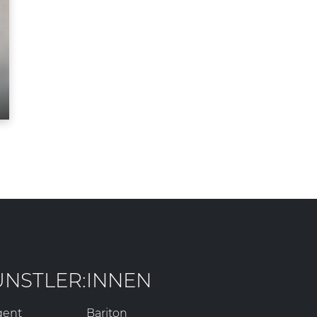
ÜNSTLER:INNEN
gent
Bariton