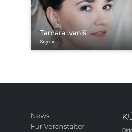
Tamara Ivaniš
Sopran
News
K
Für Veranstalter
Diri