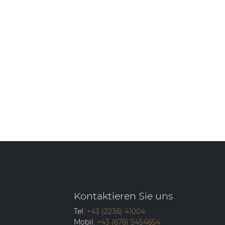
Kontaktieren Sie uns
Tel:
+43 (2236) 41004
Mobil:
+43 (676) 5454654