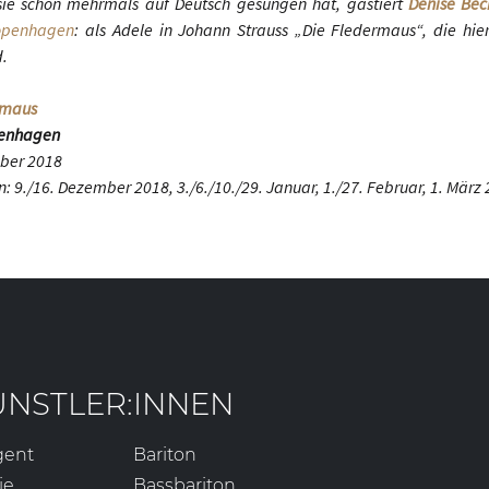
e sie schon mehrmals auf Deutsch gesungen hat, gastiert
Dénise Bec
Kopenhagen
: als Adele in Johann Strauss „Die Fledermaus“, die hi
d.
ermaus
penhagen
ber 2018
: 9./16. Dezember 2018, 3./6./10./29. Januar, 1./27. Februar, 1. März
ÜNSTLER:INNEN
gent
Bariton
ie
Bassbariton