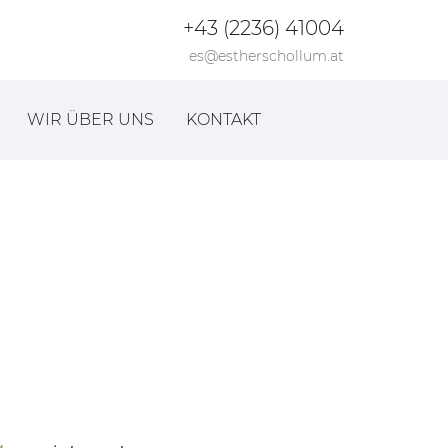
+43 (2236) 41004
es@estherschollum.at
WIR ÜBER UNS
KONTAKT