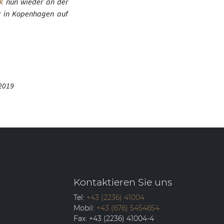
k
nun wieder an der
er in Kopenhagen auf
 2019
Kontaktieren Sie uns
Tel:
+43 (2236) 41004
Mobil:
+43 (676) 5454654
Fax:
+43 (2236) 41004-4