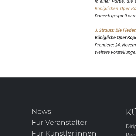
In einer Partie, di
Königlichen Oper 
Dänisch gespielt wir
J. Strauss: Die Fled
Königliche Oper Ko
Premiere: 24. Novem
Weitere Vorstellungen
News
K
Für Veranstalter
Diri
Für Künstler:innen
Reg