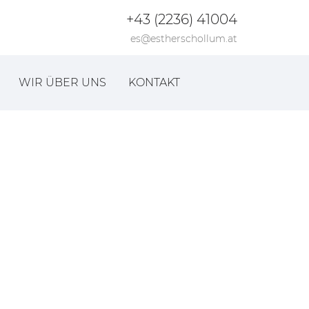
+43 (2236) 41004
es@estherschollum.at
WIR ÜBER UNS
KONTAKT