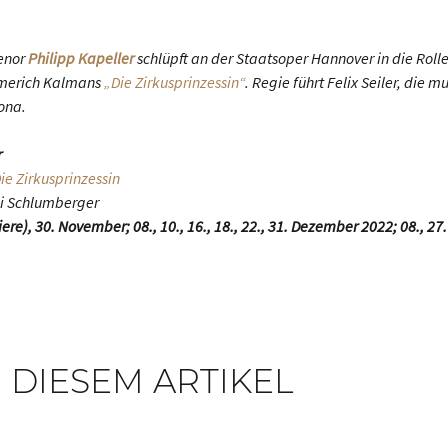
Tenor
Philipp Kapeller
schlüpft an der Staatsoper Hannover in die Roll
merich Kalmans
„Die Zirkusprinzessin“
. Regie führt Felix Seiler, die 
ona.
r
ie Zirkusprinzessin
ni Schlumberger
e), 30. November; 08., 10., 16., 18., 22., 31. Dezember 2022; 08., 27.
 DIESEM ARTIKEL