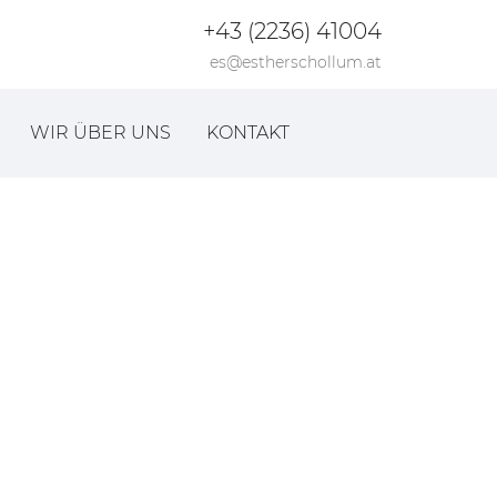
+43 (2236) 41004
es@estherschollum.at
WIR ÜBER UNS
KONTAKT