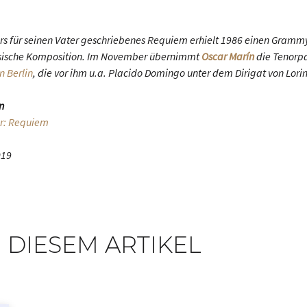
 für seinen Vater geschriebenes Requiem erhielt 1986 einen Grammy 
ssische Komposition. Im November übernimmt
Oscar Marín
die Tenorpa
 Berlin
, die vor ihm u.a. Placido Domingo unter dem Dirigat von Lori
n
r: Requiem
019
 DIESEM ARTIKEL