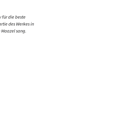
für die beste
rtie des Werkes in
n Maazel sang.