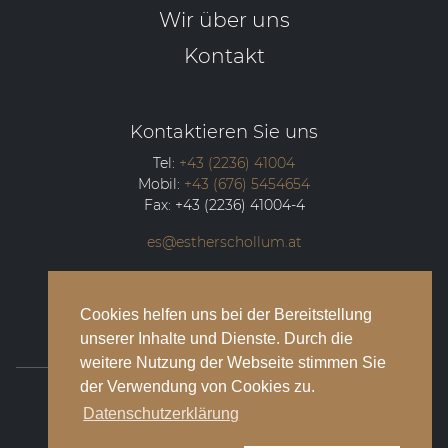
Wir über uns
Kontakt
Kontaktieren Sie uns
Tel:
+43 (2236) 41004
Mobil:
+43 (676) 5454654
Fax:
+43 (2236) 41004-4
es@estherschollum.at
Guntramsdorfer Straße 12/2
2340
Mödling
Cookies helfen uns bei der Bereitstellung
unserer Inhalte und Dienste. Durch die
weitere Nutzung der Webseite stimmen Sie
der Verwendung von Cookies zu.
© 2026 Esther Schollum Artists’ Management
Datenschutzerklärung