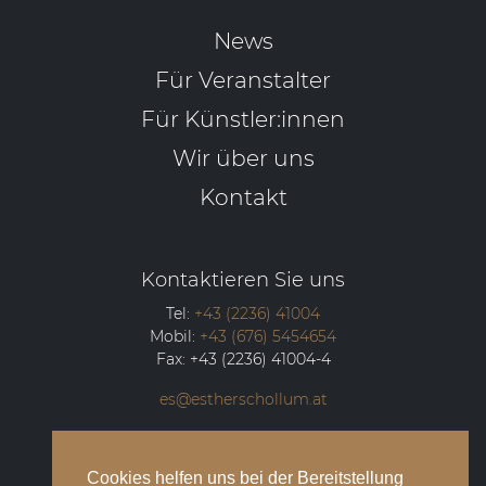
News
Für Veranstalter
Für Künstler:innen
Wir über uns
Kontakt
Kontaktieren Sie uns
Tel:
+43 (2236) 41004
Mobil:
+43 (676) 5454654
Fax:
+43 (2236) 41004-4
es@estherschollum.at
Guntramsdorfer Straße 12/2
2340
Mödling
Cookies helfen uns bei der Bereitstellung