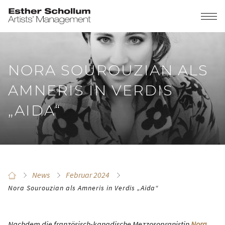
NORA SOUROUZIAN ALS
AMNERIS IN VERDIS
„AIDA“
News
Februar 2024
Nora Sourouzian als Amneris in Verdis „Aida“
Nachdem die französisch-kanadische Mezzosopranistin
Nora