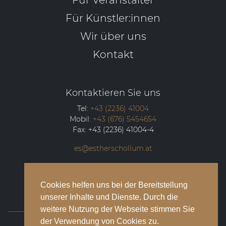
Für Künstler:innen
Wir über uns
Kontakt
Kontaktieren Sie uns
Tel:
+43 (2236) 41004
Mobil:
+43 (676) 5454654
Fax:
+43 (2236) 41004-4
es@estherschollum.at
Guntramsdorfer Straße 12/2
2340
Mödling
Cookies helfen uns bei der Bereitstellung
unserer Inhalte und Dienste. Durch die
weitere Nutzung der Webseite stimmen Sie
der Verwendung von Cookies zu.