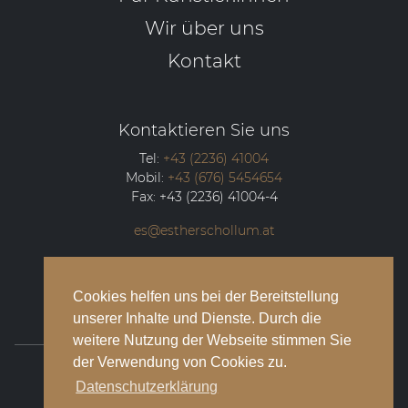
Wir über uns
Kontakt
Kontaktieren Sie uns
Tel:
+43 (2236) 41004
Mobil:
+43 (676) 5454654
Fax:
+43 (2236) 41004-4
es@estherschollum.at
Guntramsdorfer Straße 12/2
2340
Mödling
Cookies helfen uns bei der Bereitstellung
unserer Inhalte und Dienste. Durch die
weitere Nutzung der Webseite stimmen Sie
der Verwendung von Cookies zu.
© 2026 Esther Schollum Artists’ Management
Datenschutzerklärung