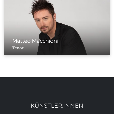
Matteo Macchioni
Tenor
KÜNSTLER:INNEN