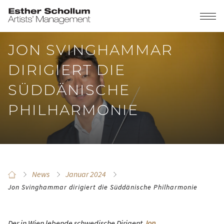
JON SVINGHAMMAR
DIRIGIERT DIE
SÜDDÄNISCHE
PHILHARMONIE
News
Januar 2024
Jon Svinghammar dirigiert die Süddänische Philharmonie
Der in Wien lebende schwedische Dirigent
Jon