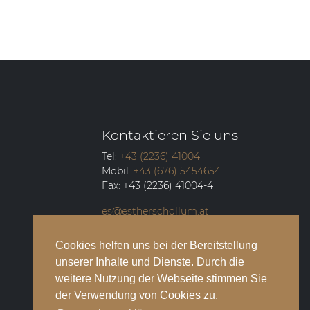
Kontaktieren Sie uns
Tel:
+43 (2236) 41004
Mobil:
+43 (676) 5454654
Fax:
+43 (2236) 41004-4
es@estherschollum.at
Guntramsdorfer Straße 12/2
Cookies helfen uns bei der Bereitstellung
2340
Mödling
unserer Inhalte und Dienste. Durch die
weitere Nutzung der Webseite stimmen Sie
der Verwendung von Cookies zu.