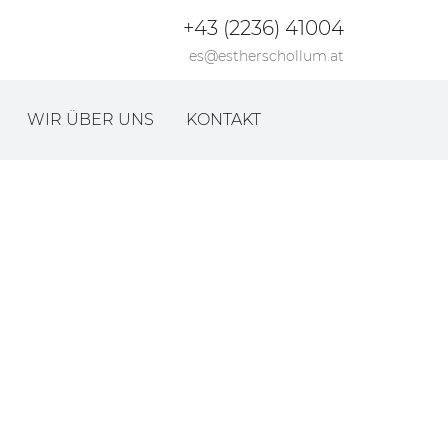
+43 (2236) 41004
es@estherschollum.at
WIR ÜBER UNS
KONTAKT