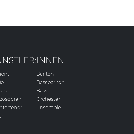
ÜNSTLER:INNEN
gent
Bariton
ie
Bassbariton
ran
Bass
zosopran
Orchester
ntertenor
Ensemble
or