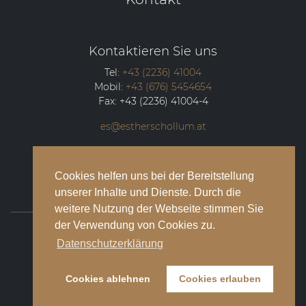
Kontaktieren Sie uns
Tel:
+43 (2236) 41004
Mobil:
+43 (676) 5454654
Fax:
+43 (2236) 41004-4
es@estherschollum.at
Guntramsdorfer Straße 12/2
2340
Mödling
Cookies helfen uns bei der Bereitstellung
unserer Inhalte und Dienste. Durch die
weitere Nutzung der Webseite stimmen Sie
der Verwendung von Cookies zu.
© 2026 Esther Schollum Artists’ Management
Datenschutzerklärung
Impressum
Cookies ablehnen
Cookies erlauben
Datenschutzbestimmungen
Kontakt