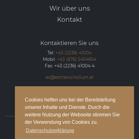
Wir über uns
Kontakt
Kontaktieren Sie uns
Tel:
+43 (2236) 41004
Mobil:
+43 (676) 5454654
Fax:
+43 (2236) 41004-4
es@estherschollum.at
Guntramsdorfer Straße 12/2
2340
Mödling
Cookies helfen uns bei der Bereitstellung
unserer Inhalte und Dienste. Durch die
weitere Nutzung der Webseite stimmen Sie
der Verwendung von Cookies zu.
© 2026 Esther Schollum Artists’ Management
Datenschutzerklärung