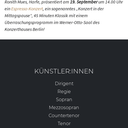
Ronith Mues, Harfe, präsentiert am
19. September
um 14.00 Uhr
ein
Espresso-Konzert
, ein sogenanntes „Konzert in der
Mittagspause“, 45 Minuten Klassik mit einem
Überraschungsprogramm im Werner-Otto-Saal des
Konzerthauses Berlin!
KÜNSTLER:INNEN
Dirigent
Regie
Sopran
Mezzosopran
Countertenor
Tenor