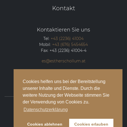
Kontakt
Kontaktieren Sie uns
Tel:
+43 (2236) 41004
Mobil:
+43 (676) 5454654
Fax:
+43 (2236) 41004-4
es@estherschollum.at
Guntramsdorfer Straße 12/2
2340
Mödling
Cookies helfen uns bei der Bereitstellung
unserer Inhalte und Dienste. Durch die
weitere Nutzung der Webseite stimmen Sie
der Verwendung von Cookies zu.
© 2026 Esther Schollum Artists’ Management
Datenschutzerklärung
Impressum
Cookies ablehnen
Cookies erlauben
Datenschutzbestimmungen