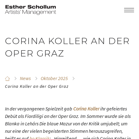
CORINA KOLLER AN DER
OPER GRAZ
News
Oktober 2025
Corina Koller an der Oper Graz
In der vergangenen Spielzeit gab
Corina Koller
ihr gefeiertes
Debüt als Fiordiligi an der Oper Graz. Im Sommer wurde sie als
Blanka in Lehárs
Die blaue Mazur
von der Kritik umjubelt; um
nur eine der vielen begeisterten Stimmen herauszugreifen,
heißt es auf
br-Klassik
:
„Hinreißend … wie sich Corina Koller in