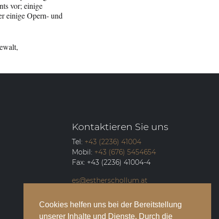
ts vor; einige
ber einige Opern- und
ewalt,
Kontaktieren Sie uns
Tel:
+43 (2236) 41004
Mobil:
+43 (676) 5454654
Fax:
+43 (2236) 41004-4
es@estherschollum.at
Guntramsdorfer Straße 12/2
Cookies helfen uns bei der Bereitstellung
2340
Mödling
unserer Inhalte und Dienste. Durch die