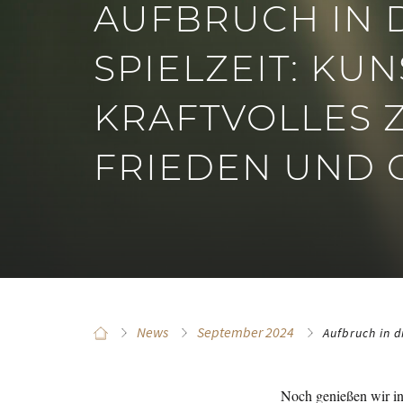
AUFBRUCH IN 
SPIELZEIT: KUN
KRAFTVOLLES 
FRIEDEN UND 
News
September 2024
Aufbruch in d
Noch genießen wir in