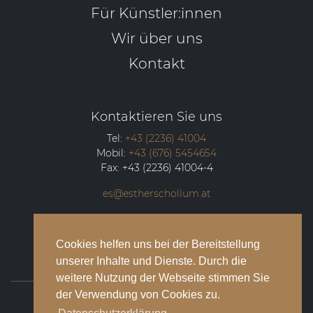
Für Künstler:innen
Wir über uns
Kontakt
Kontaktieren Sie uns
Tel:
+43 (2236) 41004
Mobil:
+43 (676) 5454654
Fax:
+43 (2236) 41004-4
es@estherschollum.at
Guntramsdorfer Straße 12/2
2340
Mödling
Cookies helfen uns bei der Bereitstellung
unserer Inhalte und Dienste. Durch die
weitere Nutzung der Webseite stimmen Sie
der Verwendung von Cookies zu.
© 2026 Esther Schollum Artists’ Management