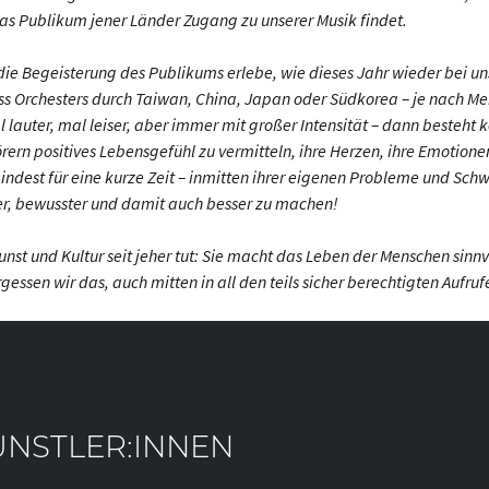
das Publikum jener Länder Zugang zu unserer Musik findet.
ie Begeisterung des Publikums erlebe, wie dieses Jahr wieder bei un
s Orchesters durch Taiwan, China, Japan oder Südkorea – je nach Men
lauter, mal leiser, aber immer mit großer Intensität – dann besteht k
rern positives Lebensgefühl zu vermitteln, ihre Herzen, ihre Emotione
ndest für eine kurze Zeit – inmitten ihrer eigenen Probleme und Schw
er, bewusster und damit auch besser zu machen!
unst und Kultur seit jeher tut: Sie macht das Leben der Menschen sinnvol
gessen wir das, auch mitten in all den teils sicher berechtigten Aufr
ÜNSTLER:INNEN