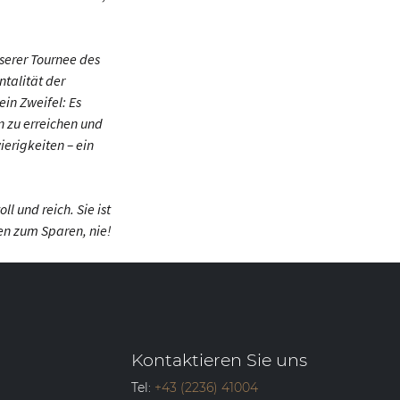
serer Tournee des
talität der
ein Zweifel: Es
n zu erreichen und
ierigkeiten – ein
l und reich. Sie ist
ufen zum Sparen,
nie!
Kontaktieren Sie uns
Tel:
+43 (2236) 41004