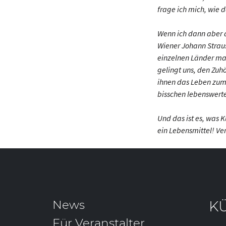
frage ich mich, wie 
Wenn ich dann aber d
Wiener Johann Straus
einzelnen Länder mal 
gelingt uns, den Zuhö
ihnen das Leben zumi
bisschen lebenswert
Und das ist es, was K
ein Lebensmittel! Ver
News
K
Für Veranstalter