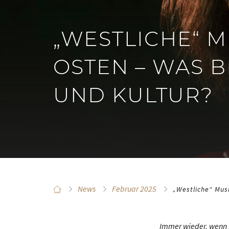
„WESTLICHE“ M
OSTEN – WAS 
UND KULTUR?
News
Februar 2025
„Westliche“ Mus
Immer wieder, wenn ic