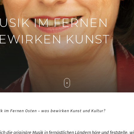
USIK IM FERNEN
BEWIRKEN KUNST
ik im Fernen Osten – was bewirken Kunst und Kultur?
h die originäre Musik in fernöstlichen Ländern höre und feststelle, wie