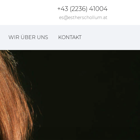
+43 (2236) 41004
es@estherschollum.at
WIR ÜBER UNS
KONTAKT